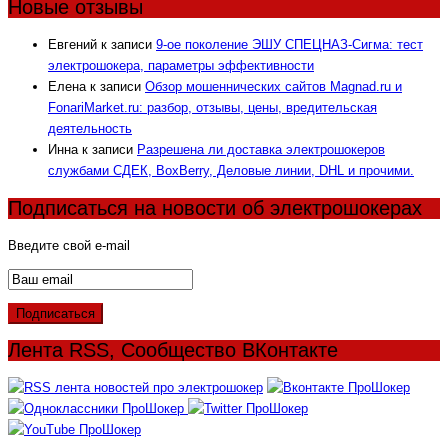
Новые отзывы
Евгений
к записи
9-ое поколение ЭШУ СПЕЦНАЗ-Сигма: тест
электрошокера, параметры эффективности
Елена
к записи
Обзор мошеннических сайтов Magnad.ru и
FonariMarket.ru: разбор, отзывы, цены, вредительская
деятельность
Инна
к записи
Разрешена ли доставка электрошокеров
службами СДЕК, BoxBerry, Деловые линии, DHL и прочими.
Подписаться на новости об электрошокерах
Введите свой e-mail
Лента RSS, Сообщество ВКонтакте