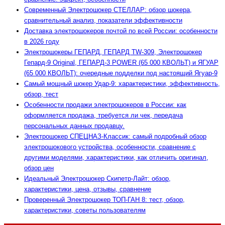
Современный Электрошокер СТЕЛЛАР: обзор шокера,
сравнительный анализ, показатели эффективности
Доставка электрошокеров почтой по всей России: особенности
в 2026 году
Электрошокеры ГЕПАРД, ГЕПАРД TW-309, Электрошокер
Гепард-9 Original, ГЕПАРД-3 POWER (65 000 КВОЛЬТ) и ЯГУАР
(65 000 КВОЛЬТ): очередные подделки под настоящий Ягуар-9
Самый мощный шокер Удар-9: характеристики, эффективность,
обзор, тест
Особенности продажи электрошокеров в России: как
оформляется продажа, требуется ли чек, передача
персональных данных продавцу.
Электрошокер СПЕЦНАЗ-Классик: самый подробный обзор
электрошокового устройства, особенности, сравнение с
другими моделями, характеристики, как отличить оригинал,
обзор цен
Идеальный Электрошокер Скипетр-Лайт: обзор,
характеристики, цена, отзывы, сравнение
Проверенный Электрошокер ТОП-ГАН 8: тест, обзор,
характеристики, советы пользователям