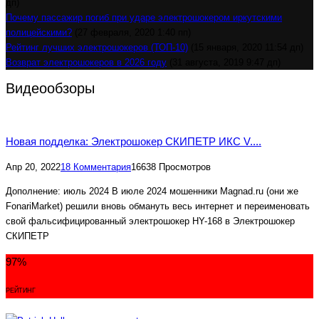
дп)
Почему пассажир погиб при ударе электрошокером иркутскими
полицейскими?
(27 февраля, 2020 1:40 пп)
Рейтинг лучших электрошокеров (ТОП-10)
(15 января, 2020 11:54 дп)
Возврат электрошокеров в 2026 году
(31 августа, 2019 9:47 дп)
Видеообзоры
Новая подделка: Электрошокер СКИПЕТР ИКС V....
Апр 20, 2022
18 Комментария
16638 Просмотров
Дополнение: июль 2024 В июле 2024 мошенники Magnad.ru (они же
FonariMarket) решили вновь обмануть весь интернет и переименовать
свой фальсифицированный электрошокер HY-168 в Электрошокер
СКИПЕТР
97
%
РЕЙТИНГ