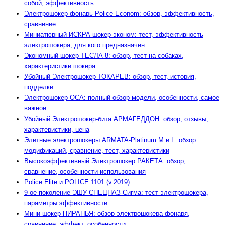
собой, эффективность
Электрошокер-фонарь Police Econom: обзор, эффективность,
сравнение
Миниатюрный ИСКРА шокер-эконом: тест, эффективность
электрошокера, для кого предназначен
Экономный шокер ТЕСЛА-8: обзор, тест на собаках,
характеристики шокера
Убойный Электрошокер ТОКАРЕВ: обзор, тест, история,
подделки
Электрошокер ОСА: полный обзор модели, особенности, самое
важное
Убойный Электрошокер-бита АРМАГЕДДОН: обзор, отзывы,
характеристики, цена
Элитные электрошокеры ARMATA-Platinum M и L: обзор
модификаций, сравнение, тест, характеристики
Высокоэффективный Электрошокер РАКЕТА: обзор,
сравнение, особенности использования
Police Elite и POLICE 1101 (v.2019)
9-ое поколение ЭШУ СПЕЦНАЗ-Сигма: тест электрошокера,
параметры эффективности
Мини-шокер ПИРАНЬЯ: обзор электрошокера-фонаря,
сравнение. эффект, особенности