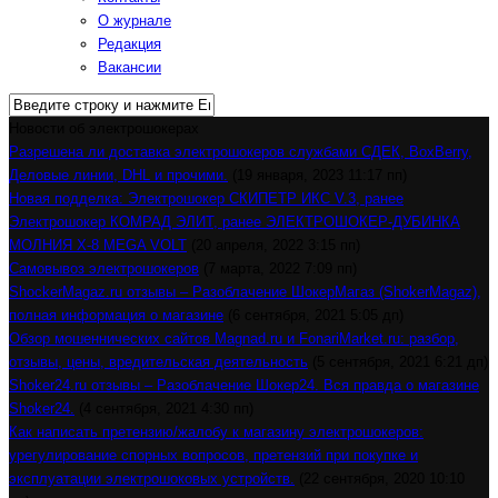
О журнале
Редакция
Вакансии
Новости об электрошокерах
Разрешена ли доставка электрошокеров службами СДЕК, BoxBerry,
Деловые линии, DHL и прочими.
(19 января, 2023 11:17 пп)
Новая подделка: Электрошокер СКИПЕТР ИКС V.3, ранее
Электрошокер КОМРАД ЭЛИТ, ранее ЭЛЕКТРОШОКЕР-ДУБИНКА
МОЛНИЯ Х-8 MEGA VOLT
(20 апреля, 2022 3:15 пп)
Самовывоз электрошокеров
(7 марта, 2022 7:09 пп)
ShockerMagaz.ru отзывы – Разоблачение ШокерМагаз (ShokerMagaz),
полная информация о магазине
(6 сентября, 2021 5:05 дп)
Обзор мошеннических сайтов Magnad.ru и FonariMarket.ru: разбор,
отзывы, цены, вредительская деятельность
(5 сентября, 2021 6:21 дп)
Shoker24.ru отзывы – Разоблачение Шокер24. Вся правда о магазине
Shoker24.
(4 сентября, 2021 4:30 пп)
Как написать претензию/жалобу к магазину электрошокеров:
урегулирование спорных вопросов, претензий при покупке и
эксплуатации электрошоковых устройств.
(22 сентября, 2020 10:10