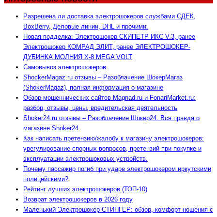
Разрешена ли доставка электрошокеров службами СДЕК,
BoxBerry, Деловые линии, DHL и прочими.
Новая подделка: Электрошокер СКИПЕТР ИКС V.3, ранее
Электрошокер КОМРАД ЭЛИТ, ранее ЭЛЕКТРОШОКЕР-
ДУБИНКА МОЛНИЯ Х-8 MEGA VOLT
Самовывоз электрошокеров
ShockerMagaz.ru отзывы – Разоблачение ШокерМагаз
(ShokerMagaz), полная информация о магазине
Обзор мошеннических сайтов Magnad.ru и FonariMarket.ru:
разбор, отзывы, цены, вредительская деятельность
Shoker24.ru отзывы – Разоблачение Шокер24. Вся правда о
магазине Shoker24.
Как написать претензию/жалобу к магазину электрошокеров:
урегулирование спорных вопросов, претензий при покупке и
эксплуатации электрошоковых устройств.
Почему пассажир погиб при ударе электрошокером иркутскими
полицейскими?
Рейтинг лучших электрошокеров (ТОП-10)
Возврат электрошокеров в 2026 году
Маленький Электрошокер СТИНГЕР: обзор, комфорт ношения с