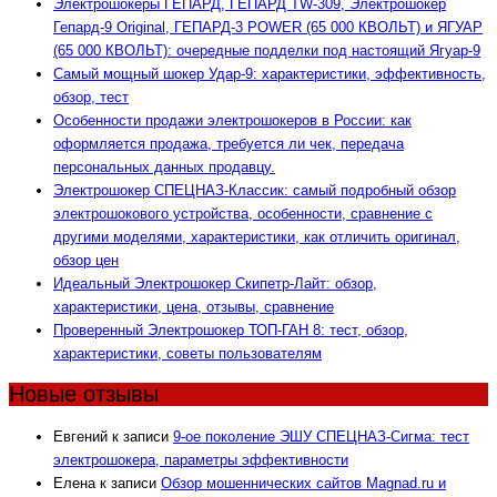
Электрошокеры ГЕПАРД, ГЕПАРД TW-309, Электрошокер
Гепард-9 Original, ГЕПАРД-3 POWER (65 000 КВОЛЬТ) и ЯГУАР
(65 000 КВОЛЬТ): очередные подделки под настоящий Ягуар-9
Самый мощный шокер Удар-9: характеристики, эффективность,
обзор, тест
Особенности продажи электрошокеров в России: как
оформляется продажа, требуется ли чек, передача
персональных данных продавцу.
Электрошокер СПЕЦНАЗ-Классик: самый подробный обзор
электрошокового устройства, особенности, сравнение с
другими моделями, характеристики, как отличить оригинал,
обзор цен
Идеальный Электрошокер Скипетр-Лайт: обзор,
характеристики, цена, отзывы, сравнение
Проверенный Электрошокер ТОП-ГАН 8: тест, обзор,
характеристики, советы пользователям
Новые отзывы
Евгений
к записи
9-ое поколение ЭШУ СПЕЦНАЗ-Сигма: тест
электрошокера, параметры эффективности
Елена
к записи
Обзор мошеннических сайтов Magnad.ru и