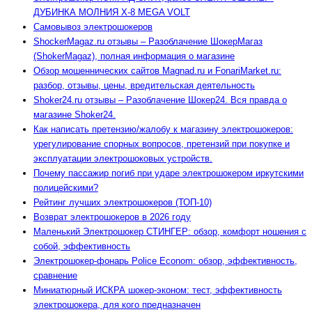
ДУБИНКА МОЛНИЯ Х-8 MEGA VOLT
Самовывоз электрошокеров
ShockerMagaz.ru отзывы – Разоблачение ШокерМагаз
(ShokerMagaz), полная информация о магазине
Обзор мошеннических сайтов Magnad.ru и FonariMarket.ru:
разбор, отзывы, цены, вредительская деятельность
Shoker24.ru отзывы – Разоблачение Шокер24. Вся правда о
магазине Shoker24.
Как написать претензию/жалобу к магазину электрошокеров:
урегулирование спорных вопросов, претензий при покупке и
эксплуатации электрошоковых устройств.
Почему пассажир погиб при ударе электрошокером иркутскими
полицейскими?
Рейтинг лучших электрошокеров (ТОП-10)
Возврат электрошокеров в 2026 году
Маленький Электрошокер СТИНГЕР: обзор, комфорт ношения с
собой, эффективность
Электрошокер-фонарь Police Econom: обзор, эффективность,
сравнение
Миниатюрный ИСКРА шокер-эконом: тест, эффективность
электрошокера, для кого предназначен