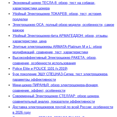
Экономный шокер ТЕСЛА-8: обзор, тест на собаках,
характеристики шокера
Убойный Электрошокер ТОКАРЕВ: обзор, тест, история,
подделки
Электрошокер ОСА: полный обзор модели, особенности, самое
важное
Убойный Электрошокер-бита АРМАГЕДДОН: обзор, отзывы,
характеристики, цена
Элитные электрошокеры ARMATA-Platinum M и L: обзор
модификаций, сравнение, тест, характеристики
Высокоэффективный Электрошокер РАКЕТА: обзор,
сравнение, особенности использования
Police Elite и POLICE 1101 (v.2019)
9-ое поколение ЭШУ СПЕЦНАЗ-Сигма: тест электрошокера,
параметры эффективности
Мини-шокер ПИРАНЬЯ: обзор электрошокера-фонаря,
сравнение. эффект, особенности
Современный Электрошокер СТЕЛЛАР: обзор шокера,
сравнительный анализ, показатели эффективности
Доставка электрошокеров почтой по всей России: особенности
в 2026 году