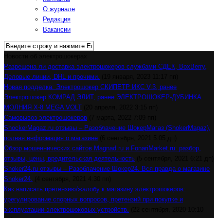
О журнале
Редакция
Вакансии
Новости об электрошокерах
Разрешена ли доставка электрошокеров службами СДЕК, BoxBerry,
Деловые линии, DHL и прочими.
(19 января, 2023 11:17 пп)
Новая подделка: Электрошокер СКИПЕТР ИКС V.3, ранее
Электрошокер КОМРАД ЭЛИТ, ранее ЭЛЕКТРОШОКЕР-ДУБИНКА
МОЛНИЯ Х-8 MEGA VOLT
(20 апреля, 2022 3:15 пп)
Самовывоз электрошокеров
(7 марта, 2022 7:09 пп)
ShockerMagaz.ru отзывы – Разоблачение ШокерМагаз (ShokerMagaz),
полная информация о магазине
(6 сентября, 2021 5:05 дп)
Обзор мошеннических сайтов Magnad.ru и FonariMarket.ru: разбор,
отзывы, цены, вредительская деятельность
(5 сентября, 2021 6:21 дп)
Shoker24.ru отзывы – Разоблачение Шокер24. Вся правда о магазине
Shoker24.
(4 сентября, 2021 4:30 пп)
Как написать претензию/жалобу к магазину электрошокеров:
урегулирование спорных вопросов, претензий при покупке и
эксплуатации электрошоковых устройств.
(22 сентября, 2020 10:10