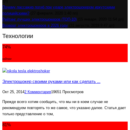
дп)
Почему пассажир погиб при ударе электрошокером иркутскими
полицейскими?
(27 февраля, 2020 1:40 пп)
Рейтинг лучших электрошокеров (ТОП-10)
(15 января, 2020 11:54 дп)
Возврат электрошокеров в 2026 году
(31 августа, 2019 9:47 дп)
Технологии
74
%
рейтинг
Электрошокер своими руками или как сделать ...
Окт 25, 2014
2 Комментария
19651 Просмотров
Прежде всего хотим сообщить, что мы ни в коем случае не
рекомендуем повторять то же самое, что указано далее. Статья дает
только представление о том,
81
%