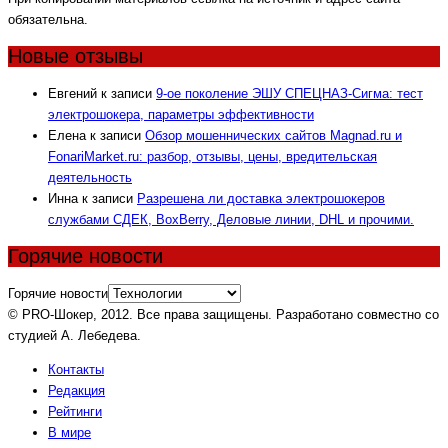
обязательна.
Новые отзывы
Евгений
к записи
9-ое поколение ЭШУ СПЕЦНАЗ-Сигма: тест
электрошокера, параметры эффективности
Елена
к записи
Обзор мошеннических сайтов Magnad.ru и
FonariMarket.ru: разбор, отзывы, цены, вредительская
деятельность
Инна
к записи
Разрешена ли доставка электрошокеров
службами СДЕК, BoxBerry, Деловые линии, DHL и прочими.
Горячие новости
Горячие новости
© PRO-Шокер, 2012. Все права защищены. Разработано совместно со
студией А. Лебедева.
Контакты
Редакция
Рейтинги
В мире